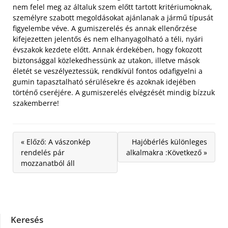
nem felel meg az általuk szem előtt tartott kritériumoknak,
személyre szabott megoldásokat ajánlanak a jármű típusát
figyelembe véve. A gumiszerelés és annak ellenőrzése
kifejezetten jelentős és nem elhanyagolható a téli, nyári
évszakok kezdete előtt. Annak érdekében, hogy fokozott
biztonsággal közlekedhessünk az utakon, illetve mások
életét se veszélyeztessük, rendkívül fontos odafigyelni a
gumin tapasztalható sérülésekre és azoknak idejében
történő cseréjére. A gumiszerelés elvégzését mindig bízzuk
szakemberre!
« Előző: A vászonkép
Hajóbérlés különleges
rendelés pár
alkalmakra :Következő »
mozzanatból áll
Keresés