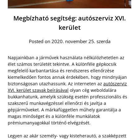
Megbízható segítség: autószerviz XVI.
kerület
Posted on 2020. november 25. szerda
Napjainkban a járművek használata nélkülözhetetlen az
élet számos területét tekintve. A különféle gépkocsik
megfelelő karbantartása és rendszeres ellenőrzése
kiemelkedően fontos annak érdekében, hogy mindnyájan
biztonságosan utazhassunk. Az interneten az
autószerviz
XVI. kerület szavak beírásával
olyan cég weboldalára
bukkanhatunk, amelyik szükség esetén professzionális és
szakszerű munkavégzéssel ellenőrzi és javítja a
gépjárműveket. A márkafüggetlen műhely garantálja a
magas minőséget és a különféle munkálatok
prémiumanyagokkal történő elvégzését.
Legyen az akár személy- vagy kisteherautó, a szakképzett