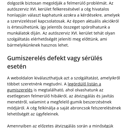
dolgozók biztosan megoldják a felmerülő problémát. Az
autószerviz XVI. kerület felkeresésével a cég hivatalos
honlapján választ kaphatunk azokra a kérdésekre, amelyek
a szervizeléssel kapcsolatosak. Az éppen aktuális akciókról
is értesülhetünk, így jelentős összeget spórolhatunk a
munkálatok díján. Az autószerviz XVI. kerület tehát olyan
szolgáltatás elérhetőségét jeleníti meg előttünk, ami
bármelyikünknek hasznos lehet.
Gumiszerelés defekt vagy sérülés
esetén
A weboldalon kiválaszthatjuk azt a szolgáltatást, amelyikről
többet szeretnénk megtudni. A
legördülő listán a
gumiszerelés
is megtalálható, ahol olvashatunk az
esetlegesen felmerülő hibákról, az átvizsgálás és javítás
menetéről, valamint a megfelelő gumik beszerzésének
módjáról. A cég felkínálja a saját abroncsok felszerelésének
lehetőségét az ügyfeleinek.
Amennyiben az előzetes átvizsgálás során a minőségük