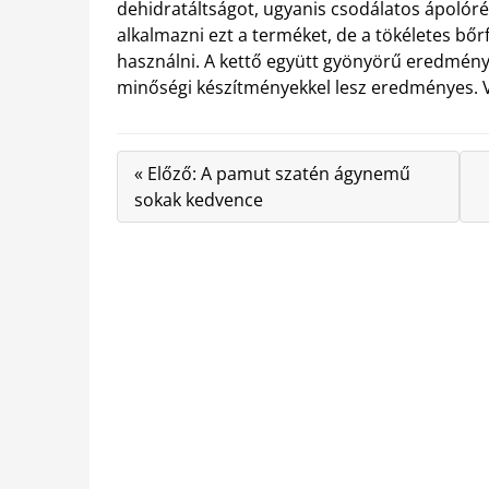
dehidratáltságot, ugyanis csodálatos ápolór
alkalmazni ezt a terméket, de a tökéletes bőrf
használni. A kettő együtt gyönyörű eredményt
minőségi készítményekkel lesz eredményes. V
« Előző: A pamut szatén ágynemű
sokak kedvence