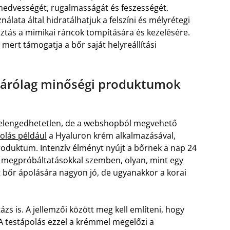
r nedvességét, rugalmasságát és feszességét.
álata által hidratálhatjuk a felszíni és mélyrétegi
sztás a mimikai ráncok tompítására és kezelésére.
, mert támogatja a bőr saját helyreállítási
izárólag minőségi produktumok
a elengedhetetlen, de a webshopból megvehető
polás például
a Hyaluron krém alkalmazásával,
roduktum. Intenzív élményt nyújt a bőrnek a nap 24
t a megpróbáltatásokkal szemben, olyan, mint egy
tt bőr ápolására nagyon jó, de ugyanakkor a korai
ázs is. A jellemzői között meg kell említeni, hogy
A testápolás ezzel a krémmel megelőzi a