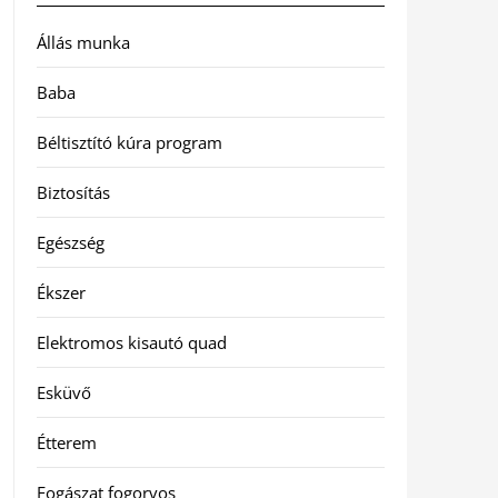
Állás munka
Baba
Béltisztító kúra program
Biztosítás
Egészség
Ékszer
Elektromos kisautó quad
Esküvő
Étterem
Fogászat fogorvos