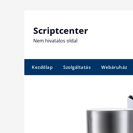
Skip
to
content
Scriptcenter
Nem hivatalos oldal
Kezdőlap
Szolgáltatás
Webáruház