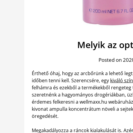
Melyik az op
Posted on 2020
Érthető óhaj, hogy az arcbőrünk a lehető leg
időben tenni kell. Szerencsére, egy
kiváló szí
felhámra és ezekből a termékekből rengeteg
szeretnénk a hagyományos drogériákban, üzlet
érdemes felkeresni a wellmaxx.hu webáruháza
kivonat ampulla koncentrátum növeli a sejtek
öregedését.
Megakadályozza a ráncok kialakulását is. Azér