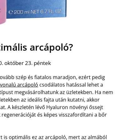
timális arcápoló?
. október 23. péntek
tovább szép és fiatalos maradjon, ezért pedig
nvonalú arcápoló
csodálatos hatással lehet a
 típust megvásárolhatunk az üzletekben. Ha nem
ekben az ideális fajta után kutatni, akkor
t. A készletén lévő Hyaluron növényi őssejt
 regenerációját és képes visszafordítani a bőr
t is optimális ez az arcápoló, mert az almából