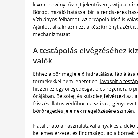
kivont növényi őssejt jelentősen javítja a bő
Bőroptimizáló hatással bír, a rendszeres haszn
vízhiányos felhámot. Az arcápoló ideális vála
Ajánlott alkalmazni ezt a készítményt azért is
mechanizmusát.
A testápolás elvégzéséhez k
valók
Ehhez a bőr megfelelő hidratálása, táplálás
termékekkel nem lehetetlen.
Javasolt a testá
hiszen ez egy öregedésgátló és regeneráló p
órájában. Belsőleg és külsőleg felvértezi az
friss és illatos védőburok. Száraz, igénybeve
bőröregedés jeleinek megelőzésére szintén.
Fiatalítható a használatával a nyak és a dekolt
kellemes érzetet és finomságot ad a bőrnek. 