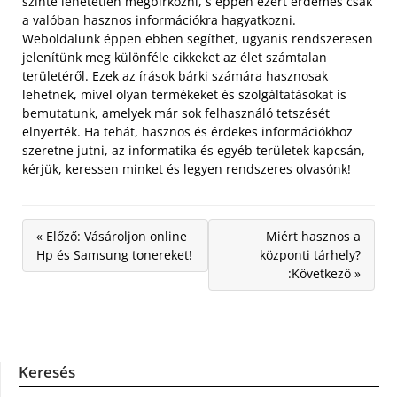
szinte lehetetlen megbirkózni, s éppen ezért érdemes csak
a valóban hasznos információkra hagyatkozni.
Weboldalunk éppen ebben segíthet, ugyanis rendszeresen
jelenítünk meg különféle cikkeket az élet számtalan
területéről. Ezek az írások bárki számára hasznosak
lehetnek, mivel olyan termékeket és szolgáltatásokat is
bemutatunk, amelyek már sok felhasználó tetszését
elnyerték. Ha tehát, hasznos és érdekes információkhoz
szeretne jutni, az informatika és egyéb területek kapcsán,
kérjük, keressen minket és legyen rendszeres olvasónk!
« Előző: Vásároljon online
Miért hasznos a
Hp és Samsung tonereket!
központi tárhely?
:Következő »
Keresés