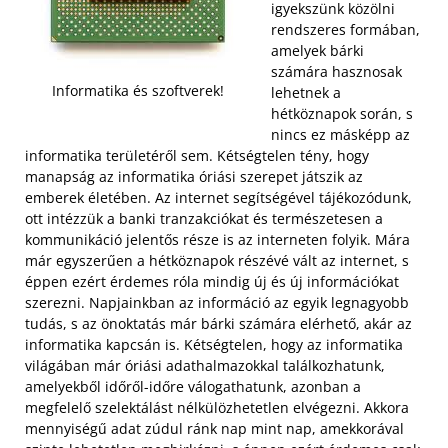
igyekszünk közölni
rendszeres formában,
amelyek bárki
számára hasznosak
Informatika és szoftverek!
lehetnek a
hétköznapok során, s
nincs ez másképp az
informatika területéről sem. Kétségtelen tény, hogy
manapság az informatika óriási szerepet játszik az
emberek életében. Az internet segítségével tájékozódunk,
ott intézzük a banki tranzakciókat és természetesen a
kommunikáció jelentős része is az interneten folyik. Mára
már egyszerűen a hétköznapok részévé vált az internet, s
éppen ezért érdemes róla mindig új és új információkat
szerezni.
Napjainkban az információ az egyik legnagyobb
tudás, s az önoktatás már bárki számára elérhető, akár az
informatika kapcsán is. Kétségtelen, hogy az informatika
világában már óriási adathalmazokkal találkozhatunk,
amelyekből időről-időre válogathatunk, azonban a
megfelelő szelektálást nélkülözhetetlen elvégezni. Akkora
mennyiségű adat zúdul ránk nap mint nap, amekkorával