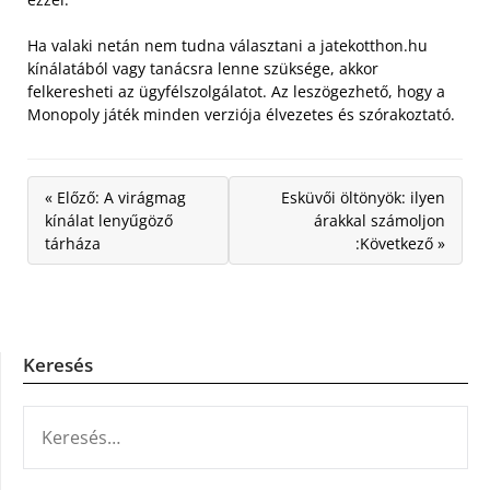
Ha valaki netán nem tudna választani a jatekotthon.hu
kínálatából vagy tanácsra lenne szüksége, akkor
felkeresheti az ügyfélszolgálatot. Az leszögezhető, hogy a
Monopoly játék minden verziója élvezetes és szórakoztató.
« Előző: A virágmag
Esküvői öltönyök: ilyen
kínálat lenyűgöző
árakkal számoljon
tárháza
:Következő »
Keresés
KERESÉS: