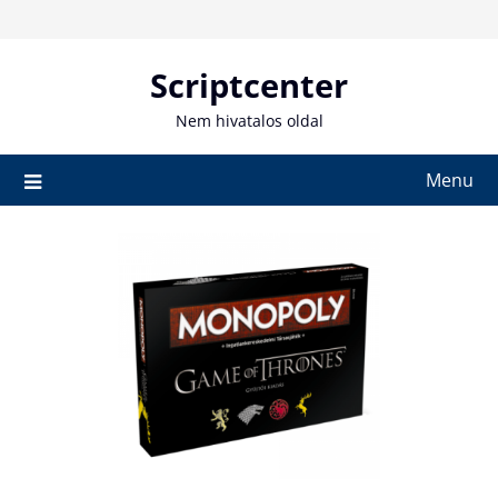
Skip
to
content
Scriptcenter
Nem hivatalos oldal
Menu