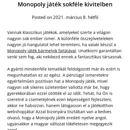
Monopoly játék sokféle kivitelben
Posted on 2021. március 8. hétfő
Vannak klasszikus játékok, amelyeket szerte a világon
nagyon sok ember ismer. A különféle összejöveteleken
nagyon jó hangulatot lehet teremteni, ha valaki készül a
Monopoly játék bármelyik fajtájával
. Unatkozni garantáltan
senki sem fog, aki nekikezd ennek a fantasztikus társasnak.
A gyártó mindenféle tematikát feldolgozott már és ezért is
megunhatatlan ez az egész. A pénzügyi ismeretekre
egyértelműen pozitívan hat a Monopoly játék, mivel
nagyon sok sikeres üzletember vallotta már be, hogy
gyerekkorában ezzel ütötték el az időt.
Tehát, ha Ön is
szeretné a csemetéjének ezen képességeit fejleszteni,
akkor ne habozzon, hanem látogasson el a Játékotthon
webshopjába! Azzal bizonyára tisztában van a kedves
olvasó, hogy a Monopoly játék eredeti nyelve angol,
ugyanakkor a magyar változat tökéletesen megegyezik
ezzel.