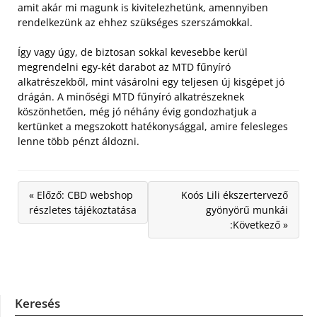
amit akár mi magunk is kivitelezhetünk, amennyiben
rendelkezünk az ehhez szükséges szerszámokkal.
Így vagy úgy, de biztosan sokkal kevesebbe kerül
megrendelni egy-két darabot az MTD fűnyíró
alkatrészekből, mint vásárolni egy teljesen új kisgépet jó
drágán. A minőségi MTD fűnyíró alkatrészeknek
köszönhetően, még jó néhány évig gondozhatjuk a
kertünket a megszokott hatékonysággal, amire felesleges
lenne több pénzt áldozni.
« Előző: CBD webshop
Koós Lili ékszertervező
részletes tájékoztatása
gyönyörű munkái
:Következő »
Keresés