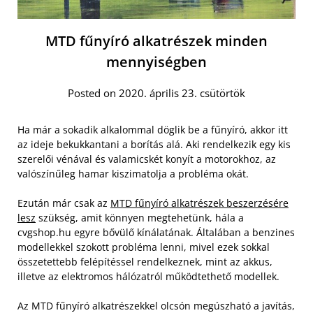
MTD fűnyíró alkatrészek minden
mennyiségben
Posted on 2020. április 23. csütörtök
Ha már a sokadik alkalommal döglik be a fűnyíró, akkor itt
az ideje bekukkantani a borítás alá. Aki rendelkezik egy kis
szerelői vénával és valamicskét konyít a motorokhoz, az
valószínűleg hamar kiszimatolja a probléma okát.
Ezután már csak az
MTD fűnyíró alkatrészek beszerzésére
lesz
szükség, amit könnyen megtehetünk, hála a
cvgshop.hu egyre bővülő kínálatának. Általában a benzines
modellekkel szokott probléma lenni, mivel ezek sokkal
összetettebb felépítéssel rendelkeznek, mint az akkus,
illetve az elektromos hálózatról működtethető modellek.
Az MTD fűnyíró alkatrészekkel olcsón megúszható a javítás,