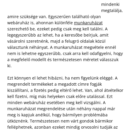
mindenki
megtalálja,
amire szüksége van. Egyszerűen található olyan
webáruház is, ahonnan különféle
munkaruházat
szerezhető be, ezeket pedig csak meg kell találni. A
legegyszerűbb az lehet, ha a keresőbe beírjuk, amit
vásárolni szeretnénk, majd a felugró oldalak közül
választunk néhányat. A munkaruházat megvétele ennél
nem is lehetne egyszerűbb, csak arra kell odafigyelni, hogy
a megfelelő modellt és természetesen méretet válasszuk
ki.
Ezt könnyen el lehet hibázni, ha nem figyelünk eléggé. A
megrendelt termékeket a megadott címre fogják
kiszállítani, a fizetés pedig eltérő lehet. Van, ahol átvételkor
kell fizetni, míg más helyeken csak előre utalással. Ezt
minden webáruház esetében meg kell vizsgálni. A
munkaruházat megrendelése után néhány nappal már
meg is kapjuk anélkül, hogy bármilyen problémába
ütköznénk. Természetesen nem várt gondok bármikor
felléphetnek, azonban ezeket mindig orvosolni tudják az