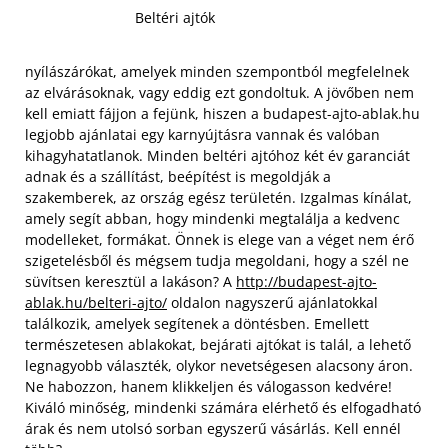
Beltéri ajtók
nyílászárókat, amelyek minden szempontból megfelelnek
az elvárásoknak, vagy eddig ezt gondoltuk. A jövőben nem
kell emiatt fájjon a fejünk, hiszen a budapest-ajto-ablak.hu
legjobb ajánlatai egy karnyújtásra vannak és valóban
kihagyhatatlanok. Minden beltéri ajtóhoz két év garanciát
adnak és a szállítást, beépítést is megoldják a
szakemberek, az ország egész területén. Izgalmas kínálat,
amely segít abban, hogy mindenki megtalálja a kedvenc
modelleket, formákat. Önnek is elege van a véget nem érő
szigetelésből és mégsem tudja megoldani, hogy a szél ne
süvítsen keresztül a lakáson? A
http://budapest-ajto-
ablak.hu/belteri-ajto/
oldalon nagyszerű ajánlatokkal
találkozik, amelyek segítenek a döntésben. Emellett
természetesen ablakokat, bejárati ajtókat is talál, a lehető
legnagyobb választék, olykor nevetségesen alacsony áron.
Ne habozzon, hanem klikkeljen és válogasson kedvére!
Kiváló minőség, mindenki számára elérhető és elfogadható
árak és nem utolsó sorban egyszerű vásárlás. Kell ennél