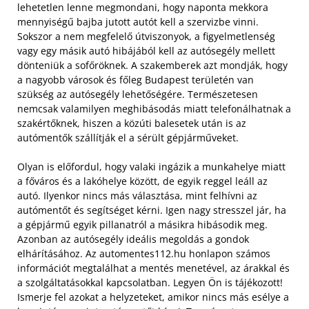
lehetetlen lenne megmondani, hogy naponta mekkora
mennyiségű bajba jutott autót kell a szervizbe vinni.
Sokszor a nem megfelelő útviszonyok, a figyelmetlenség
vagy egy másik autó hibájából kell az autósegély mellett
dönteniük a sofőröknek. A szakemberek azt mondják, hogy
a nagyobb városok és főleg Budapest területén van
szükség az autósegély lehetőségére. Természetesen
nemcsak valamilyen meghibásodás miatt telefonálhatnak a
szakértőknek, hiszen a közúti balesetek után is az
autómentők szállítják el a sérült gépjárműveket.
Olyan is előfordul, hogy valaki ingázik a munkahelye miatt
a főváros és a lakóhelye között, de egyik reggel leáll az
autó. Ilyenkor nincs más választása, mint felhívni az
autómentőt és segítséget kérni. Igen nagy stresszel jár, ha
a gépjármű egyik pillanatról a másikra hibásodik meg.
Azonban az autósegély ideális megoldás a gondok
elhárításához. Az automentes112.hu honlapon számos
információt megtalálhat a mentés menetével, az árakkal és
a szolgáltatásokkal kapcsolatban. Legyen Ön is tájékozott!
Ismerje fel azokat a helyzeteket, amikor nincs más esélye a