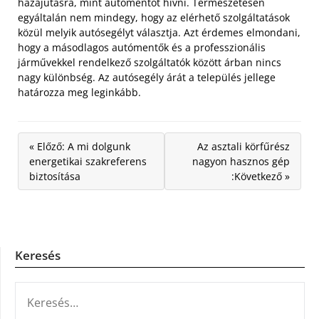
hazajutásra, mint autómentőt hívni. Természetesen
egyáltalán nem mindegy, hogy az elérhető szolgáltatások
közül melyik autósegélyt választja. Azt érdemes elmondani,
hogy a másodlagos autómentők és a professzionális
járművekkel rendelkező szolgáltatók között árban nincs
nagy különbség. Az autósegély árát a település jellege
határozza meg leginkább.
« Előző: A mi dolgunk
Az asztali körfűrész
energetikai szakreferens
nagyon hasznos gép
biztosítása
:Következő »
Keresés
KERESÉS: