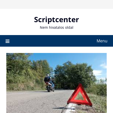
Skip
to
content
Scriptcenter
Nem hivatalos oldal
Menu