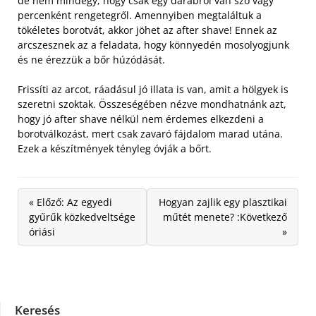
de nem mindegy, hogy csak egy darabról van szó vagy
percenként rengetegről.
Amennyiben megtaláltuk a
tökéletes borotvát, akkor jöhet az after shave! Ennek az
arcszesznek az a feladata, hogy könnyedén mosolyogjunk
és ne érezzük a bőr húzódását.
Frissíti az arcot, ráadásul jó illata is van, amit a hölgyek is
szeretni szoktak. Összeségében nézve mondhatnánk azt,
hogy jó after shave nélkül nem érdemes elkezdeni a
borotválkozást, mert csak zavaró fájdalom marad utána.
Ezek a készítmények tényleg óvják a bőrt.
« Előző: Az egyedi
Hogyan zajlik egy plasztikai
gyűrűk közkedveltsége
műtét menete? :Következő
óriási
»
Keresés