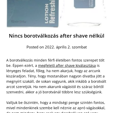
Nincs borotválkozás after shave nélkül
Posted on 2022. április 2. szombat
A borotválkozás minden férfi életében fontos szerepet tölt
be. Éppen ezért, a
megfelelő after shave kiválasztása
is
lényeges feladat, főleg, ha nem akarjuk, hogy az arcunk
kiszáradjon. Tény, hogy mostanában nagyon divatba jött a
megnyírt szakáll, de sokan vagyunk, akik inkább a borotvált
arcot szeretjük. Ha nem akarunk vágástól és száraz bőrtől
szenvedni, akkor a jó borotvánál többre lesz szükségünk.
Valljuk be őszintén, hogy a minőségi penge szintén fontos,
mivel mindenkinek szembe kell néznie az apró vágásokkal,