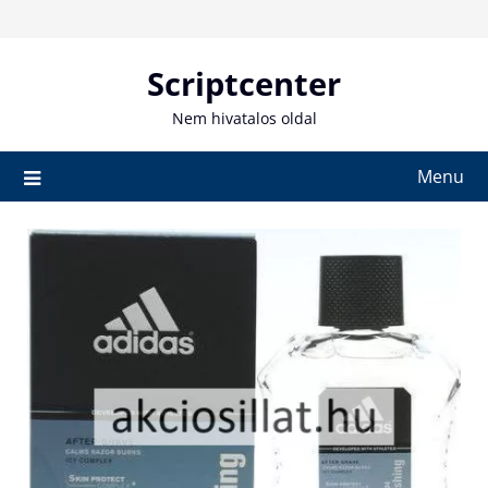
Skip
to
content
Scriptcenter
Nem hivatalos oldal
Menu