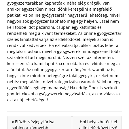
gyógyszertárakban kaphatóak, néha elég drágák. Van
amikor egyszerűen nincs időnk keresgélni a megfelelő
patikát. Az online gyógyszertár nagyszerű lehetőség, mivel
nagyon sok gyógyszer kapható meg egy helyen. Ezzel nem
kell többé időt pazarolni, csupán egy kattintás és
rendelheti meg a kívánt termékeket. Az online gyógyszertár
széles kínálattal várja az érdeklődőket, melyek árban is
rendkívül kedvezőek.
Ha ezt választja, akkor biztos lehet a
megtakarításban, mivel a gyógyszerek mindegyikénél több
százalékot tud megspórolni. Nézzen szét az interneten,
keressen rá a kamillapatika.com oldalra és tekintse meg az
ajánlatot. Az online gyógyszertár előnyének számít az is,
hogy szinte minden betegségre talál gyógyírt, ezeket nem
nehéz megtalálni, mivel kategorizálva vannak. Valóban egy
egyedülálló segítség manapság! Ha eddig Önek is szokott
gondot okozni a gyógyszerek megvásárlása, akkor válassza
ezt az új lehetőséget!
« Előző: Névjegykártya
Hol helyezhetőek el
sablon a könnyebb
a linkek? :Következő