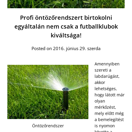
Profi öntözőrendszert birtokolni
egyáltalán nem csak a futballklubok
kiváltsága!
Posted on 2016. június 29. szerda
Amennyiben
szereti a
labdarúgást,
akkor
lehetséges,
hogy látott már
olyan
mérkőzést,
mely előtt még
a bemelegítést
Öntözőrendszer
is nyomon
követte a