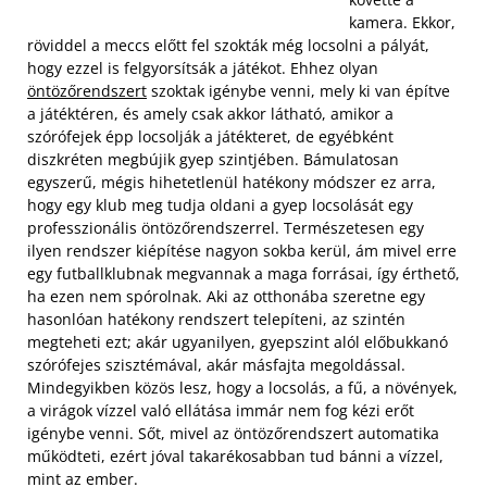
kamera. Ekkor,
röviddel a meccs előtt fel szokták még locsolni a pályát,
hogy ezzel is felgyorsítsák a játékot. Ehhez olyan
öntözőrendszert
szoktak igénybe venni, mely ki van építve
a játéktéren, és amely csak akkor látható, amikor a
szórófejek épp locsolják a játékteret, de egyébként
diszkréten megbújik gyep szintjében. Bámulatosan
egyszerű, mégis hihetetlenül hatékony módszer ez arra,
hogy egy klub meg tudja oldani a gyep locsolását egy
professzionális öntözőrendszerrel. Természetesen egy
ilyen rendszer kiépítése nagyon sokba kerül, ám mivel erre
egy futballklubnak megvannak a maga forrásai, így érthető,
ha ezen nem spórolnak.
Aki az otthonába szeretne egy
hasonlóan hatékony rendszert telepíteni, az szintén
megteheti ezt; akár ugyanilyen, gyepszint alól előbukkanó
szórófejes szisztémával, akár másfajta megoldással.
Mindegyikben közös lesz, hogy a locsolás, a fű, a növények,
a virágok vízzel való ellátása immár nem fog kézi erőt
igénybe venni. Sőt, mivel az öntözőrendszert automatika
működteti, ezért jóval takarékosabban tud bánni a vízzel,
mint az ember.