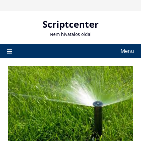
Skip
to
content
Scriptcenter
Nem hivatalos oldal
Menu