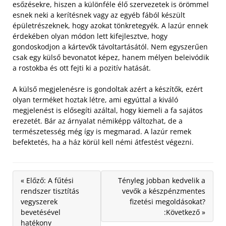
esőzésekre, hiszen a különféle élő szervezetek is örömmel
esnek neki a kerítésnek vagy az egyéb fából készült
épületrészeknek, hogy azokat tönkretegyék. A lazúr ennek
érdekében olyan módon lett kifejlesztve, hogy
gondoskodjon a kártevők távoltartásától. Nem egyszerűen
csak egy külső bevonatot képez, hanem mélyen beleivódik
a rostokba és ott fejti ki a pozitív hatását.
A külső megjelenésre is gondoltak azért a készítők, ezért
olyan terméket hoztak létre, ami egyúttal a kiváló
megjelenést is elősegíti azáltal, hogy kiemeli a fa sajátos
erezetét. Bár az árnyalat némiképp változhat, de a
természetesség még így is megmarad. A lazúr remek
befektetés, ha a ház körül kell némi átfestést végezni.
« Előző: A fűtési
Tényleg jobban kedvelik a
rendszer tisztítás
vevők a készpénzmentes
vegyszerek
fizetési megoldásokat?
bevetésével
:Következő »
hatékony