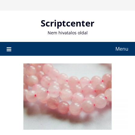
Skip
to
content
Scriptcenter
Nem hivatalos oldal
Menu