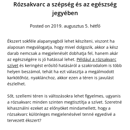
Rózsakvarc a szépség és az egészség
jegyében
Posted on 2019. augusztus 5. hétfő
Ékszert sokféle alapanyagból lehet készíteni, viszont ha
alaposan megválogatja, hogy mivel dolgozik, akkor a kész
darab nemcsak a megjelenését dobhatja fel, hanem akár
az egészségére is jó hatással lehet.
Például a rózsakvarc
szívet
és keringést erősítő hatásáról a szakirodalom is több
helyen beszámol, tehát ha ezt választja a megálmodott
karkötőhöz, nyaklánchoz, akkor ezen a téren is javulást
észlelhet.
Sőt, szellemi téren is változásokra lehet figyelmes, ugyanis
a rózsakvarc minden szinten megtisztítja a szívet. Szeretné
kihasználni ezeket az előnyöket mindamellett, hogy a
rózsakvarc különleges megjelenésével tenné egyedivé a
tervezett ékszert?