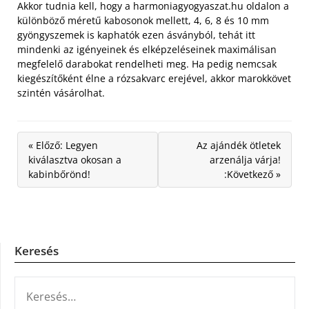
Akkor tudnia kell, hogy a harmoniagyogyaszat.hu oldalon a
különböző méretű kabosonok mellett, 4, 6, 8 és 10 mm
gyöngyszemek is kaphatók ezen ásványból, tehát itt
mindenki az igényeinek és elképzeléseinek maximálisan
megfelelő darabokat rendelheti meg. Ha pedig nemcsak
kiegészítőként élne a rózsakvarc erejével, akkor marokkövet
szintén vásárolhat.
« Előző: Legyen
Az ajándék ötletek
kiválasztva okosan a
arzenálja várja!
kabinbőrönd!
:Következő »
Keresés
KERESÉS: