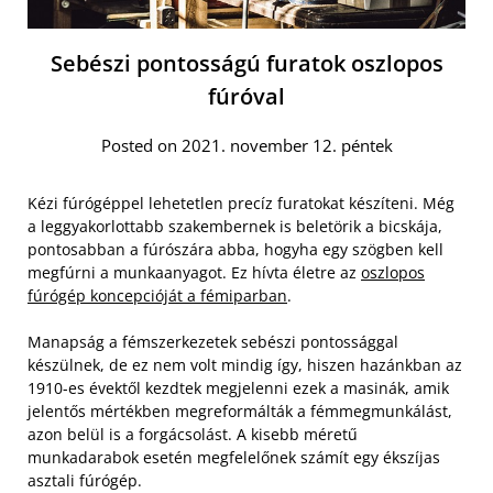
Sebészi pontosságú furatok oszlopos
fúróval
Posted on 2021. november 12. péntek
Kézi fúrógéppel lehetetlen precíz furatokat készíteni. Még
a leggyakorlottabb szakembernek is beletörik a bicskája,
pontosabban a fúrószára abba, hogyha egy szögben kell
megfúrni a munkaanyagot. Ez hívta életre az
oszlopos
fúrógép koncepcióját a fémiparban
.
Manapság a fémszerkezetek sebészi pontossággal
készülnek, de ez nem volt mindig így, hiszen hazánkban az
1910-es évektől kezdtek megjelenni ezek a masinák, amik
jelentős mértékben megreformálták a fémmegmunkálást,
azon belül is a forgácsolást. A kisebb méretű
munkadarabok esetén megfelelőnek számít egy ékszíjas
asztali fúrógép.