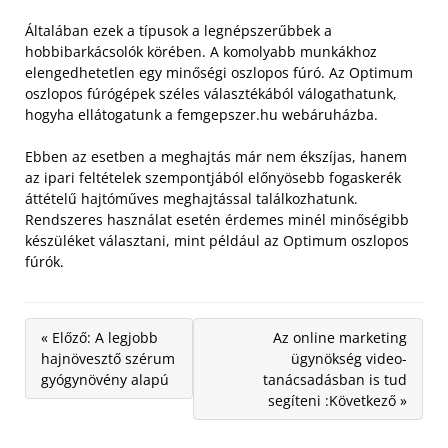
Általában ezek a típusok a legnépszerűbbek a
hobbibarkácsolók körében. A komolyabb munkákhoz
elengedhetetlen egy minőségi oszlopos fúró. Az Optimum
oszlopos fúrógépek széles választékából válogathatunk,
hogyha ellátogatunk a femgepszer.hu webáruházba.
Ebben az esetben a meghajtás már nem ékszíjas, hanem
az ipari feltételek szempontjából előnyösebb fogaskerék
áttételű hajtóműves meghajtással találkozhatunk.
Rendszeres használat esetén érdemes minél minőségibb
készüléket választani, mint például az Optimum oszlopos
fúrók.
« Előző: A legjobb
Az online marketing
hajnövesztő szérum
ügynökség video-
gyógynövény alapú
tanácsadásban is tud
segíteni :Következő »