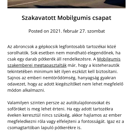
Szakavatott Mobilgumis csapat
Posted on 2021. február 27. szombat
Az abroncsok a gépkocsik legfontosabb tartozékai közé
sorolhatók. Sok esetben nem mondható elegendőnek, ha
csak egy darab pótkerék áll rendelkezésre. A
Mobilgumis
szakemberei megtapasztalták
már, hogy a kisteherautók
tekintetében minimum két ilyen eszközt kell biztosítani.
Sajnos az emberi nemtörődömség, hanyagság gyakran
odavezet, hogy az adott kiegészítőket nem lehet megfelelő
módon alkalmazni.
Valamilyen szinten persze az autótulajdonosokat és
sofőröket is meg lehet érteni. Ha egy adott tartozékra
éveken keresztül nincs szükség, akkor hajlamos az ember
megfeledkezni róla vagy elfelejteni a fontosságát. Igaz ez a
csomagtartóban lapuló pótkerékre is.