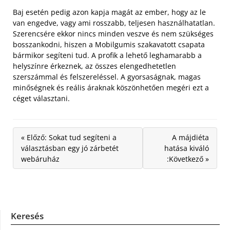
Baj esetén pedig azon kapja magát az ember, hogy az le
van engedve, vagy ami rosszabb, teljesen használhatatlan.
Szerencsére ekkor nincs minden veszve és nem szükséges
bosszankodni, hiszen a Mobilgumis szakavatott csapata
bármikor segíteni tud. A profik a lehető leghamarabb a
helyszínre érkeznek, az összes elengedhetetlen
szerszámmal és felszereléssel. A gyorsaságnak, magas
minőségnek és reális áraknak köszönhetően megéri ezt a
céget választani.
« Előző: Sokat tud segíteni a
A májdiéta
választásban egy jó zárbetét
hatása kiváló
webáruház
:Következő »
Keresés