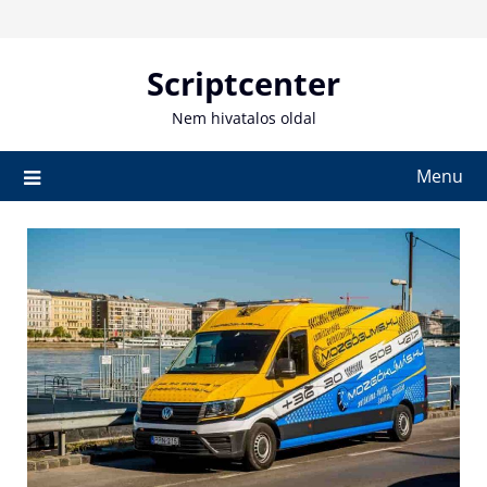
Skip
to
content
Scriptcenter
Nem hivatalos oldal
Menu