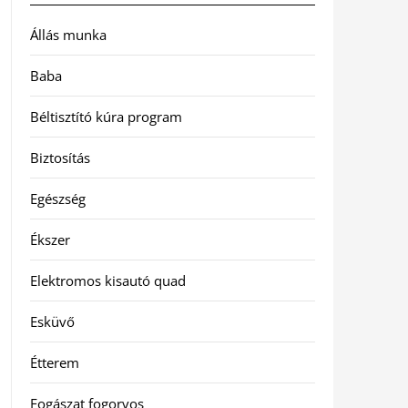
Állás munka
Baba
Béltisztító kúra program
Biztosítás
Egészség
Ékszer
Elektromos kisautó quad
Esküvő
Étterem
Fogászat fogorvos