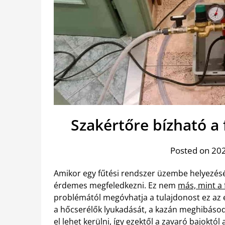
Szakértőre bízható a
Posted on 202
Amikor egy fűtési rendszer üzembe helyezésé
érdemes megfeledkezni. Ez nem
más, mint a
problémától megóvhatja a tulajdonost ez az e
a hőcserélők lyukadását, a kazán meghibásod
el lehet kerülni, így ezektől a zavaró bajoktó