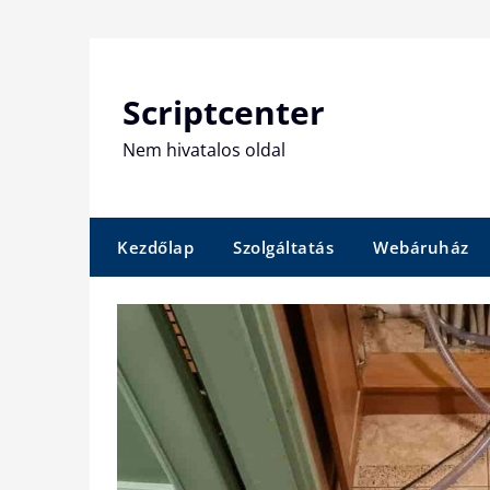
Skip
to
content
Scriptcenter
Nem hivatalos oldal
Kezdőlap
Szolgáltatás
Webáruház