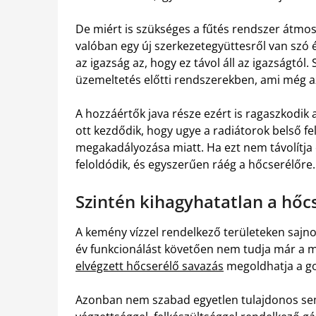
De miért is szükséges a fűtés rendszer átmos
valóban egy új szerkezetegyüttesről van szó 
az igazság az, hogy ez távol áll az igazságtó
üzemeltetés előtti rendszerekben, ami még az 
A hozzáértők java része ezért is ragaszkodik
ott kezdődik, hogy ugye a radiátorok belső fe
megakadályozása miatt. Ha ezt nem távolítja e
feloldódik, és egyszerűen ráég a hőcserélőre.
Szintén kihagyhatatlan a hőc
A kemény vízzel rendelkező területeken sajn
év funkcionálást követően nem tudja már a m
elvégzett hőcserélő savazás
megoldhatja a g
Azonban nem szabad egyetlen tulajdonos sem 