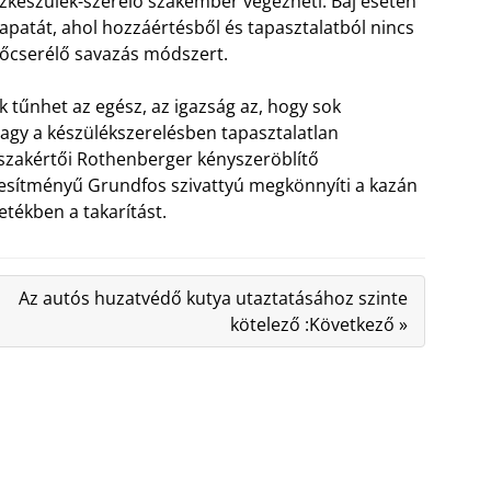
ázkészülék-szerelő szakember végezheti. Baj esetén
sapatát, ahol hozzáértésből és tapasztalatból nincs
hőcserélő savazás módszert.
 tűnhet az egész, az igazság az, hogy sok
vagy a készülékszerelésben tapasztalatlan
szakértői Rothenberger kényszeröblítő
jesítményű Grundfos szivattyú megkönnyíti a kazán
etékben a takarítást.
Az autós huzatvédő kutya utaztatásához szinte
kötelező :Következő »