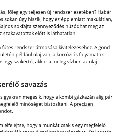
ás, főleg egy teljesen új rendszer esetében? Habár
és sokan úgy hiszik, hogy ez épp emiatt makulátlan,
l. Sajnos sokfajta szennyeződés húzódhat meg az
szakavatottak előtt is láthatatlan.
 a fűtés rendszer átmosása kivitelezéséhez. A gond
lületén például olaj van, a korróziós folyamatok
l egy szakértő, akkor a meleg vízben az olaj
serélő savazás
os gyakran megesik, hogy a kombi gázkazán alig pár
egfelelő minőséget biztosítani. A
precízen
ondot.
elfelejtse, hogy a munkát csakis egy megfelelő