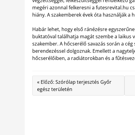
végzettséggel, felkészültséggel rendelkező g
megéri azonnal felkeresni a futesrevital.hu c
hiány. A szakemberek évek óta használják a 
Habár lehet, hogy első ránézésre egyszerűnek
buktatóval találhatja magát szembe a laikus 
szakember. A hőcserélő savazás során a cég 
berendezéssel dolgoznak. Emellett a nagytel
hőcserélőiben, a radiátorokban és a fűtésvez
« Előző: Szórólap terjesztés Győr
egész területén