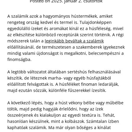
Posted on 2025. január 2. csütörtök
A szalámik azok a hagyományos hústermékek, amiket
rengeteg ország kedvel és termel is. Tulajdonképpen
egyedülálló ízeket és aromákat kínál ez a húsféleség, mivel
az elkészítése különböző receptúrák szerint történik. A régi
módszerek talán a
leginkább beváltak a szalámik
előállításánál, de természetesen a szakemberek igyekeznek
mindig valami újdonságot is megalkotni, belecsempészni a
finomságba.
A legtöbb változatot általában sertéshús felhasználásával
készítik, de léteznek marha- vagy egyéb húsfajtákból
előállított felvágottak is. A húsféléket finoman ledarálják,
majd ezután sózzák, különféle fűszerekkel ízesítik.
A következő lépés, hogy a húst vékony bélbe vagy műbélbe
töltik, majd pedig hagyják érlelődni, hogy az ízek
összeérjenek és kialakuljon az egyedi textúra is. Tehát,
hasonlóan készülnek, mint a kolbászok. Számtalan ízben
kaphatóak szalámik. Ma már olyan bőséges a kínálat