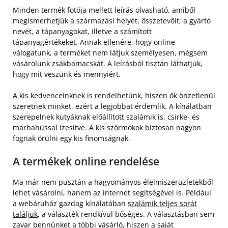
Minden termék fotója mellett leírás olvasható, amiből
megismerhetjük a származási helyét, összetevőit, a gyártó
nevét, a tápanyagokat, illetve a számított
tápanyagértékeket. Annak ellenére, hogy online
válogatunk, a terméket nem látjuk személyesen, mégsem
vásárolunk zsákbamacskát. A leírásból tisztán láthatjuk,
hogy mit veszünk és mennyiért.
A kis kedvenceinknek is rendelhetünk, hiszen ők önzetlenül
szeretnek minket, ezért a legjobbat érdemlik. A kínálatban
szerepelnek kutyáknak előállított szalámik is, csirke- és
marhahússal ízesítve. A kis szőrmókok biztosan nagyon
fognak örülni egy kis finomságnak.
A termékek online rendelése
Ma már nem pusztán a hagyományos élelmiszerüzletekből
lehet vásárolni, hanem az internet segítségével is. Például
a webáruház gazdag kínálatában
szalámik teljes sorát
találjuk
, a választék rendkívül bőséges. A választásban sem
zavar bennünket a többi vásárló, hiszen a saját