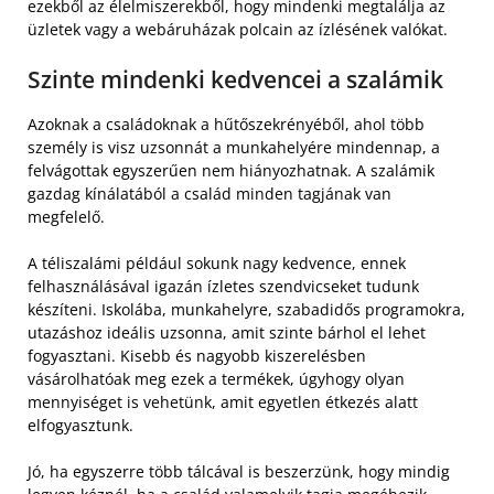
ezekből az élelmiszerekből, hogy mindenki megtalálja az
üzletek vagy a webáruházak polcain az ízlésének valókat.
Szinte mindenki kedvencei a szalámik
Azoknak a családoknak a hűtőszekrényéből, ahol több
személy is visz uzsonnát a munkahelyére mindennap, a
felvágottak egyszerűen nem hiányozhatnak. A szalámik
gazdag kínálatából a család minden tagjának van
megfelelő.
A téliszalámi például sokunk nagy kedvence, ennek
felhasználásával igazán ízletes szendvicseket tudunk
készíteni. Iskolába, munkahelyre, szabadidős programokra,
utazáshoz ideális uzsonna, amit szinte bárhol el lehet
fogyasztani. Kisebb és nagyobb kiszerelésben
vásárolhatóak meg ezek a termékek, úgyhogy olyan
mennyiséget is vehetünk, amit egyetlen étkezés alatt
elfogyasztunk.
Jó, ha egyszerre több tálcával is beszerzünk, hogy mindig