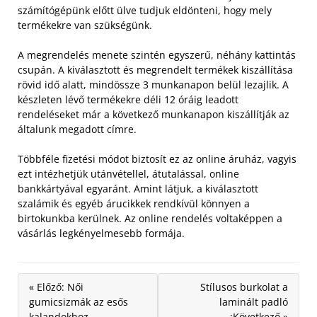
számítógépünk előtt ülve tudjuk eldönteni, hogy mely
termékekre van szükségünk.
A megrendelés menete szintén egyszerű, néhány kattintás
csupán. A kiválasztott és megrendelt termékek kiszállítása
rövid idő alatt, mindössze 3 munkanapon belül lezajlik. A
készleten lévő termékekre déli 12 óráig leadott
rendeléseket már a következő munkanapon kiszállítják az
általunk megadott címre.
Többféle fizetési módot biztosít ez az online áruház, vagyis
ezt intézhetjük utánvétellel, átutalással, online
bankkártyával egyaránt. Amint látjuk, a kiválasztott
szalámik és egyéb árucikkek rendkívül könnyen a
birtokunkba kerülnek. Az online rendelés voltaképpen a
vásárlás legkényelmesebb formája.
« Előző: Női
Stílusos burkolat a
gumicsizmák az esős
laminált padló
kalandokhoz
:Következő »