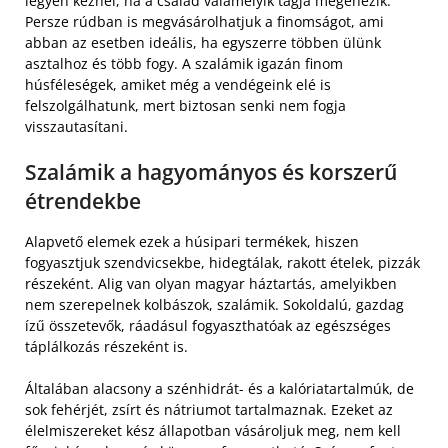
legyen kéznél, ha a család valamelyik tagja megéhezik.
Persze rúdban is megvásárolhatjuk a finomságot, ami
abban az esetben ideális, ha egyszerre többen ülünk
asztalhoz és több fogy. A szalámik igazán finom
húsféleségek, amiket még a vendégeink elé is
felszolgálhatunk, mert biztosan senki nem fogja
visszautasítani.
Szalámik a hagyományos és korszerű
étrendekbe
Alapvető elemek ezek a húsipari termékek, hiszen
fogyasztjuk szendvicsekbe, hidegtálak, rakott ételek, pizzák
részeként. Alig van olyan magyar háztartás, amelyikben
nem szerepelnek kolbászok, szalámik. Sokoldalú, gazdag
ízű összetevők, ráadásul fogyaszthatóak az egészséges
táplálkozás részeként is.
Általában alacsony a szénhidrát- és a kalóriatartalmúk, de
sok fehérjét, zsírt és nátriumot tartalmaznak. Ezeket az
élelmiszereket kész állapotban vásároljuk meg, nem kell