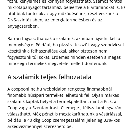
főzni, kényelmes és könnyen fogyasztható. Számos fontos
mikrotápanyagot tartalmaz, beleértve a B-vitaminokat is. Ez
utóbbiak fontosok az agy működéséhez, részt vesznek a
DNS-szintézisben, az energiatermelésben és az
anyagcserében.
Bátran fogyaszthatóak a szalámik, azonban figyelni kell a
mennyiségre. Például, ha pizzára tesszük vagy szendvicset
készítünk a felhasználásukkal, akkor biztosan nem
fogyasztunk túl sokat. Érdemes minden esetben a magas
minőségű termékek megvétele mellett döntenünk.
A szalámik teljes felhozatala
A coopoonline.hu weboldalon rengeteg finomabbnál
finomabb húsipari terméket lelhetünk fel. Olyan márkás
szalámik kaptak helyet a termékpalettán, mint a Pick, a
Coop vagy a Szentandrási. Csemege-, téliszalámi egyaránt
választható. Még pénzt is megtakaríthatunk a vásárlással,
például a 40 dkg Coop csemegeszalámi jelenleg 33%-kos
árkedvezménnyel szerezhető be.