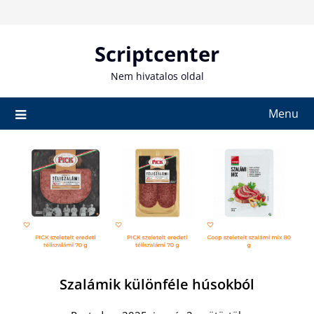
Skip
to
content
Scriptcenter
Nem hivatalos oldal
Menu
Szalámik különféle húsokból