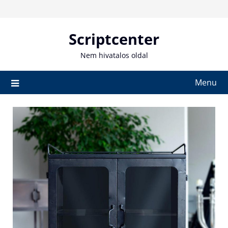
Skip
to
content
Scriptcenter
Nem hivatalos oldal
Menu