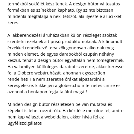
termékből sokfélét készítenek. A
design bútor változatos
formákban
és színekben kapható, így szinte biztosan
mindenki megtalálja a neki tetszőt, aki ilyesféle árucikket
keres.
A lakberendezési áruházakban külön részleget szoktak
szentelni ezeknek a típusú produktumoknak. A kifinomult
érzékkel rendelkező tervezők gondosan alkotnak meg
minden elemet, de egyes darabokból csupán néhány
készül, tehát a design bútor egyáltalán nem tömegtermék.
Ha valamilyen különleges darabot szeretne, akkor keresse
fel a Globero webáruházát, ahonnan egyszerűen
rendelhet! Ha nem szeretne órákat elpazarolni a
keresgélésre, klikkeljen a globero.hu internetes címre és
azonnal a honlapon fogja találni magát!
Minden design bútor részletesen be van mutatva és
képeket is lehet nézni róla. Ha kérdése merülne fel, amire
nem kap választ a weboldalon, akkor hívja fel az
ügyfélszolgálatot!