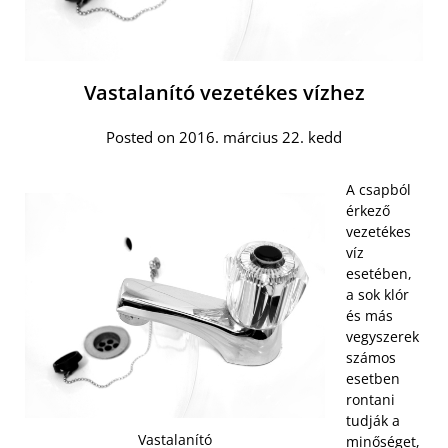
Vastalanító vezetékes vízhez
Posted on 2016. március 22. kedd
A csapból
érkező
vezetékes
víz
esetében,
a sok klór
és más
vegyszerek
számos
esetben
rontani
tudják a
Vastalanító
minőséget,