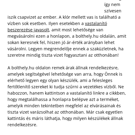
így nem
szívesen
iszik csapvizet az ember. A klór mellett vas is található a
vízben sok esetben. Ilyen esetekben a
vastalanító
beszerezése javasolt
, amit most lehetősége van
megvásárolni ezen a honlapon, a bolthely.hu oldalán, amit
sokan keresnek fel, hiszen jó ár-érték arányban lehet
vásárolni. Legyen megrendelője ennek a szaküzletnek, ha
szeretne mindig tiszta vizet fogyasztani az otthonában!
A bolthely.hu oldalon remek árak állnak rendelkezésre,
amelyek segítségével lehetősége van arra, hogy Önnek is
elérhető legyen egy olyan készülék, ami a felesleges
fertőtlenítő szereket ki tudja szűrni a vezetékes vízből. Ne
habozzon, hanem kattintson a vastalanító linkre a cikkben,
hogy megtalálhassa a honlapra belépve azt a terméket,
amelyik minden tekintetben megfelel az elvárásainak és
tiszta vizet varázsolhat az otthonában. Már csak egyetlen
kattintás és máris láthatja, hogy milyen készülékek állnak
rendelkezésre.