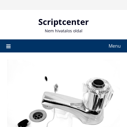
Skip
to
content
Scriptcenter
Nem hivatalos oldal
Menu