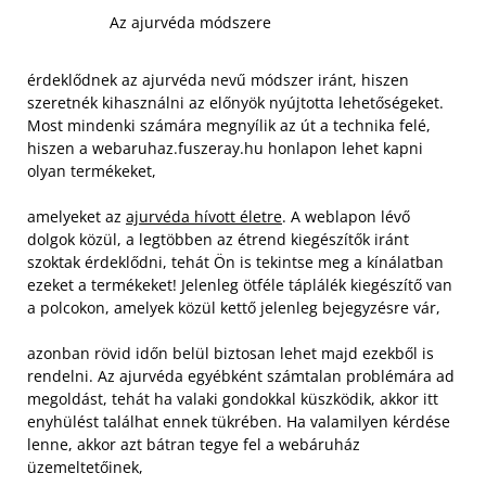
Az ajurvéda módszere
érdeklődnek az ajurvéda nevű módszer iránt, hiszen
szeretnék kihasználni az előnyök nyújtotta lehetőségeket.
Most mindenki számára megnyílik az út a technika felé,
hiszen a webaruhaz.fuszeray.hu honlapon lehet kapni
olyan termékeket,
amelyeket az
ajurvéda hívott életre
. A weblapon lévő
dolgok közül, a legtöbben az étrend kiegészítők iránt
szoktak érdeklődni, tehát Ön is tekintse meg a kínálatban
ezeket a termékeket! Jelenleg ötféle táplálék kiegészítő van
a polcokon, amelyek közül kettő jelenleg bejegyzésre vár,
azonban rövid időn belül biztosan lehet majd ezekből is
rendelni. Az ajurvéda egyébként számtalan problémára ad
megoldást, tehát ha valaki gondokkal küszködik, akkor itt
enyhülést találhat ennek tükrében. Ha valamilyen kérdése
lenne, akkor azt bátran tegye fel a webáruház
üzemeltetőinek,