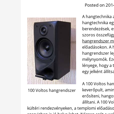
Posted on 2014
A hangtechnika a
hangtechnika eg
berendezések, es
szoros összefüg
hangrendszer m
előadásokon. A 
hangrendszer le
mélynyomók. Ezen
lényege, hogy a
egy jelként állíts
A 100 Voltos han
keverőpult, amin
100 Voltos hangrendszer
erősíteni, hango
állítani. A 100 
kültéri rendezvényeken, a templomi előadás