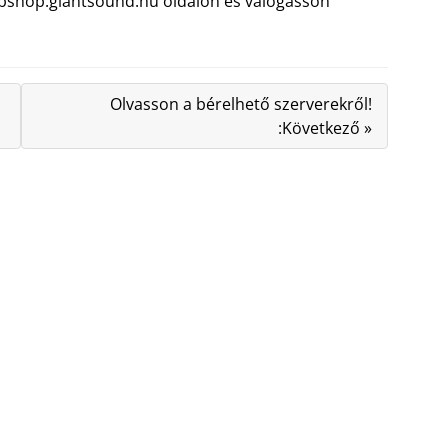
webshop.giantsound.hu oldalon és válogasson
Olvasson a bérelhető szerverekről!
:Következő »