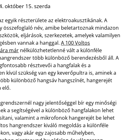
. október 15. szerda
z egyik részterülete az elektroakusztikának. A
y összefoglaló név, amibe beletartoznak mindazon
zközök, eljárások, szerkezetek, amelyek valamilyen
gésben vannak a hanggal.
A 100 Voltos
ára már
nélkülözhetetlenné vált a különféle
hangrendszer több különböző berendezésből áll. A
gfontosabb résztvevői a hangfalak és a
 kívül szükség van egy keverőpultra is, aminek a
 több különböző hangsáv hangszínét, hangerejét
a elő.
grendszernél nagy jelentőséggel bír egy minőségi
ek a segítségével a különböző hangfalakon lehet
sítani, valamint a mikrofonok hangerejét be lehet
Voltos hangrendszer kiváló megoldás a különféle
okon, vagy akár egy zajosabb műhelyben,