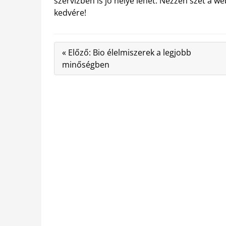
szervizben is jó helye lehet. Nézzen szét a 
kedvére!
« Előző: Bio élelmiszerek a legjobb
minőségben