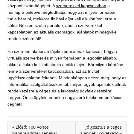
központi számítógépet. A
szerverekkel kapcsolatban
a
honlapra belépve megtudhatja, hogy azt milyen formában
tudja bérelni, mekkora fix havi díjat kell elkülöníteni erre a
célra. Nézzen szét a portálon, ahol a szerverekkel
kapcsolatban az aktuális csomagok, ajánlatok mindegyike
rendelkezésre áll!
Ha szeretne alaposan tájékozódni annak kapcsán, hogy a
virtuális szerverbérlés milyen formában a legoptimálisabb,
akkor a linkre kell kattintania a cikk elején. Bármilyen kérdése
lenne a szerverekkel kapcsolatban, azt az Invitel
ügyfélszolgálatán felteheti. Mindenképpen nézze meg, hogy az
informatikai szolgáltatásokon túl, milyen egyéb ajánlatok állnak
rendelkezésre a céges és a lakossági ügyfelek részére!
Legyen Ön is ügyfele ennek a nagyszerű telekommunikációs
cégnek!
« Előző: 100 Voltos
Jó gesztus a céges
hangrendszer zenekari
ajándék :Következő »