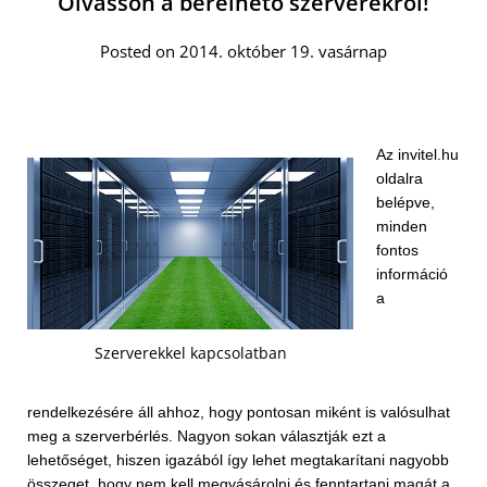
Olvasson a bérelhető szerverekről!
Posted on 2014. október 19. vasárnap
Az invitel.hu
oldalra
belépve,
minden
fontos
információ
a
Szerverekkel kapcsolatban
rendelkezésére áll ahhoz, hogy pontosan miként is valósulhat
meg a szerverbérlés. Nagyon sokan választják ezt a
lehetőséget, hiszen igazából így lehet megtakarítani nagyobb
összeget, hogy nem kell megvásárolni és fenntartani magát a