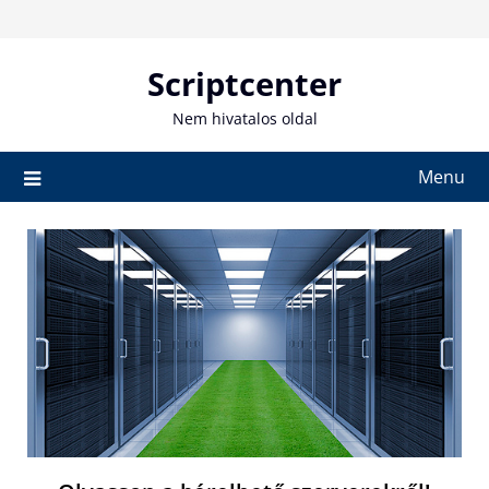
Skip
to
content
Scriptcenter
Nem hivatalos oldal
Menu