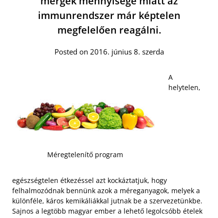
mérgek mennyisége miatt az
immunrendszer már képtelen
megfelelően reagálni.
Posted on 2016. június 8. szerda
A
helytelen,
Méregtelenítő program
egészségtelen étkezéssel azt kockáztatjuk, hogy
felhalmozódnak bennünk azok a méreganyagok, melyek a
különféle, káros kemikáliákkal jutnak be a szervezetünkbe.
Sajnos a legtöbb magyar ember a lehető legolcsóbb ételek