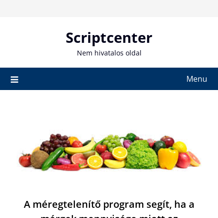
Skip
to
content
Scriptcenter
Nem hivatalos oldal
Menu
A méregtelenítő program segít, ha a