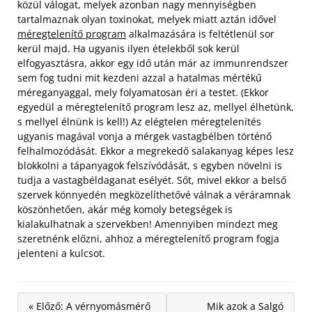
közül válogat, melyek azonban nagy mennyiségben
tartalmaznak olyan toxinokat, melyek miatt aztán idővel
méregtelenítő program
alkalmazására is feltétlenül sor
kerül majd. Ha ugyanis ilyen ételekből sok kerül
elfogyasztásra, akkor egy idő után már az immunrendszer
sem fog tudni mit kezdeni azzal a hatalmas mértékű
méreganyaggal, mely folyamatosan éri a testet. (Ekkor
egyedül a méregtelenítő program lesz az, mellyel élhetünk,
s mellyel élnünk is kell!)
Az elégtelen méregtelenítés
ugyanis magával vonja a mérgek vastagbélben történő
felhalmozódását. Ekkor a megrekedő salakanyag képes lesz
blokkolni a tápanyagok felszívódását, s egyben növelni is
tudja a vastagbéldaganat esélyét. Sőt, mivel ekkor a belső
szervek könnyedén megközelíthetővé válnak a véráramnak
köszönhetően, akár még komoly betegségek is
kialakulhatnak a szervekben! Amennyiben mindezt meg
szeretnénk előzni, ahhoz a méregtelenítő program fogja
jelenteni a kulcsot.
« Előző: A vérnyomásmérő
Mik azok a Salgó