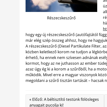
al
üz
al
ré
Részecskeszűrő
hí
ht
hogy egy új részecskeszűrő (autófajtától függő
már elég szép összeg ahhoz, hogy ne hagyjuk
A részecskeszűrő (Diesel Partikulate Filter, 
közben keletkező korom ne tudjon a légkörbe 
érhető,
ha ennek nem szívesen adnának esélyt
kormot, hogy az ne juthasson az ember tüdej
azaz úgy ég ki a korom a szűrőből, ha a motor
működik. Mivel erre a magyar viszonyok közö
megoldani a szűrő tisztán tartását – hacsak 
« Előző: A béltisztító testünk fölösleges
anyagait pucolja ki!