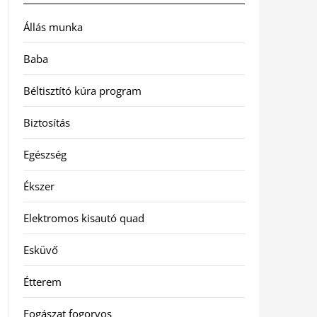
Állás munka
Baba
Béltisztító kúra program
Biztosítás
Egészség
Ékszer
Elektromos kisautó quad
Esküvő
Étterem
Fogászat fogorvos