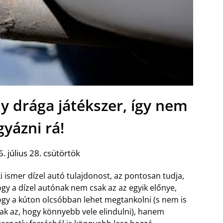
y drága játékszer, így nem
gyázni rá!
. július 28. csütörtök
i ismer dízel autó tulajdonost, az pontosan tudja,
gy a dízel autónak nem csak az az egyik előnye,
gy a kúton olcsóbban lehet megtankolni (s nem is
ak az, hogy könnyebb vele elindulni), hanem