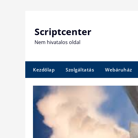
Skip
to
content
Scriptcenter
Nem hivatalos oldal
Kezdőlap
Szolgáltatás
Webáruház