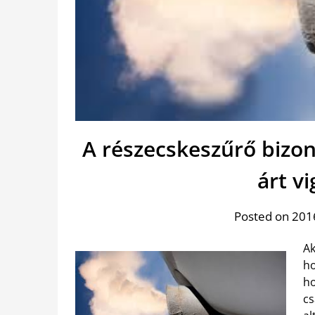
A részecskeszűrő bizon
árt vi
Posted on 2016
Ak
ho
ho
cs