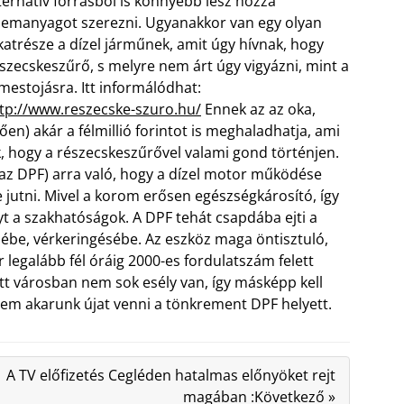
ternatív forrásból is könnyebb lesz hozzá
emanyagot szerezni. Ugyanakkor van egy olyan
katrésze a dízel járműnek, amit úgy hívnak, hogy
szecskeszűrő, s melyre nem árt úgy vigyázni, mint a
mestojásra. Itt informálódhat:
tp://www.reszecske-szuro.hu/
Ennek az az oka,
en) akár a félmillió forintot is meghaladhatja, ami
, hogy a részecskeszűrővel valami gond történjen.
azaz DPF) arra való, hogy a dízel motor működése
jutni. Mivel a korom erősen egészségkárosító, így
 a szakhatóságok. A DPF tehát csapdába ejti a
ébe, vérkeringésébe. Az eszköz maga öntisztuló,
 legalább fél óráig 2000-es fordulatszám felett
tt városban nem sok esély van, így másképp kell
nem akarunk újat venni a tönkrement DPF helyett.
A TV előfizetés Cegléden hatalmas előnyöket rejt
magában :Következő »