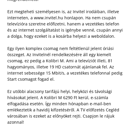
Ezt megteheti személyesen is, az Invitel irodáiban, illetve
interneten, a www.invitel.hu honlapon. Ha nem csupán
televízióra szeretne előfizetni, hanem a vezetékes telefon
és az internet szolgáltatást is igénybe venné, csupán annyi
a dolga, hogy ezeket is a kosárba helyezi a weboldalon.
Egy ilyen komplex csomag nem feltétlenül jelent óriási
összeget. Az Invitelnél rendelkezésére áll egy kiemelt
csomag, ez pedig a Kolibri M. Ami a televíziót illeti, 81
hagyományos, illetve 19 HD csatornát ajánlanak fel. Az
internet sebessége 15 Mbit/s, a vezetékes telefonnal pedig
Start csomagot fogad el.
Ez utóbbi alacsony tarifájú helyi, helyközi és távolsági
hívásokat jelent. A Kolibri M 6290 Ft kerül, e-számla
elfogadása esetén. Így minden hónapban e-mail-ben
emlékeztetik a havidíj kifizetéséről. A TV előfizetés Cegléd
városában is ezeket az előnyöket rejti. Csapjon le rájuk
azonnal!