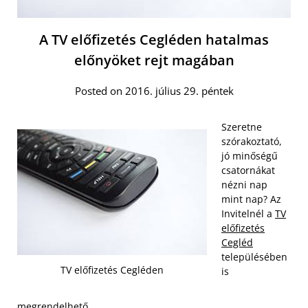
A TV előfizetés Cegléden hatalmas
előnyöket rejt magában
Posted on 2016. július 29. péntek
Szeretne
szórakoztató,
jó minőségű
csatornákat
nézni nap
mint nap? Az
Invitelnél a
TV
előfizetés
Cegléd
településében
TV előfizetés Cegléden
is
megrendelhető.