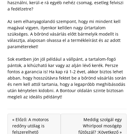
használni, kerül-e rá egyéb nehéz csomag, esetleg felviszi
a fedélzetre?
Az sem elhanyagolandó szempont, hogy mi mindent kell
magával vigyen, ilyenkor kellően nagy űrtartalom
szükséges. A bőrönd vásárlás előtt bármelyik modellt is
választja, alaposan olvassa el a termékleírást és az adott
paramétereket!
Sok esetben jön jól például a vállpánt, a tartalom-fogó
pántok, a kihúzható kar vagy az alján lévő kerék. Persze
fontos a garancia is! Ha kap rá 1-2 évet, akkor biztos lehet
abban, hogy hosszútávra fektet be a bőrönd vásárlás során
és nem kell attól tartania, hogy a legapróbb meghibásodás
után kénytelen kidobni. A Bontour oldalán szinte biztosan
megleli az ideális példányt!
« Előző: A motoros
Meddig szolgál egy
redőny utólag is
Whirlpool mosógép
felszerelhető
fűtőszál? :Következő »