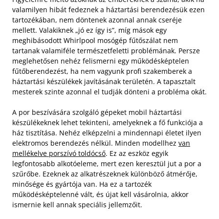
valamilyen hibát fedeznek a háztartási berendezésük ezen
tartozékában, nem döntenek azonnal annak cseréje
mellett. Valakiknek „jó ez így is”, míg mások egy
meghibásodott Whirlpool mosógép fűtőszálat nem
tartanak valamiféle természetfeletti problémának. Persze
meglehetősen nehéz felismerni egy működésképtelen
fűtőberendezést, ha nem vagyunk profi szakemberek a
háztartási készülékek javításának területén. A tapasztalt
mesterek szinte azonnal el tudják dönteni a probléma okát.
A por beszívására szolgáló gépeket mobil háztartási
készülékeknek lehet tekinteni, amelyeknek a fő funkciója a
ház tisztítása. Nehéz elképzelni a mindennapi életet ilyen
elektromos berendezés nélkül. Minden modellhez
van
mellékelve porszívó toldócső
. Ez az eszköz egyik
legfontosabb alkotóeleme, mert ezen keresztül jut a por a
szűrőbe. Ezeknek az alkatrészeknek különböző átmérője,
minősége és gyártója van. Ha ez a tartozék
működésképtelenné vált, és újat kell vásárolnia, akkor
ismernie kell annak speciális jellemzőit.