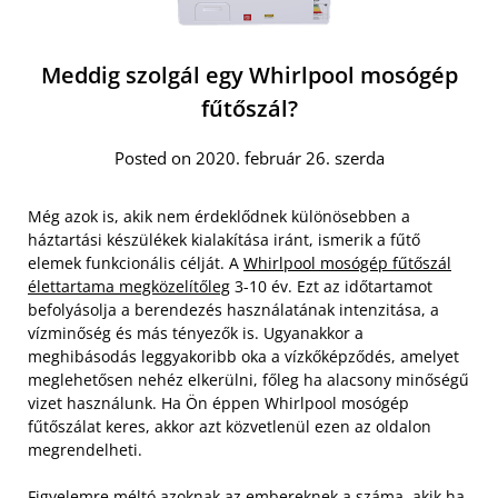
Meddig szolgál egy Whirlpool mosógép
fűtőszál?
Posted on 2020. február 26. szerda
Még azok is, akik nem érdeklődnek különösebben a
háztartási készülékek kialakítása iránt, ismerik a fűtő
elemek funkcionális célját. A
Whirlpool mosógép fűtőszál
élettartama megközelítőleg
3-10 év. Ezt az időtartamot
befolyásolja a berendezés használatának intenzitása, a
vízminőség és más tényezők is. Ugyanakkor a
meghibásodás leggyakoribb oka a vízkőképződés, amelyet
meglehetősen nehéz elkerülni, főleg ha alacsony minőségű
vizet használunk. Ha Ön éppen Whirlpool mosógép
fűtőszálat keres, akkor azt közvetlenül ezen az oldalon
megrendelheti.
Figyelemre méltó azoknak az embereknek a száma, akik ha