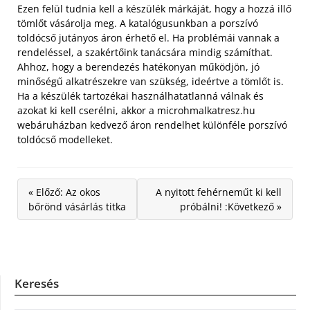
Ezen felül tudnia kell a készülék márkáját, hogy a hozzá illő
tömlőt vásárolja meg. A katalógusunkban a porszívó
toldócső jutányos áron érhető el. Ha problémái vannak a
rendeléssel, a szakértőink tanácsára mindig számíthat.
Ahhoz, hogy a berendezés hatékonyan működjön, jó
minőségű alkatrészekre van szükség, ideértve a tömlőt is.
Ha a készülék tartozékai használhatatlanná válnak és
azokat ki kell cserélni, akkor a microhmalkatresz.hu
webáruházban kedvező áron rendelhet különféle porszívó
toldócső modelleket.
« Előző: Az okos
A nyitott fehérneműt ki kell
bőrönd vásárlás titka
próbálni! :Következő »
Keresés