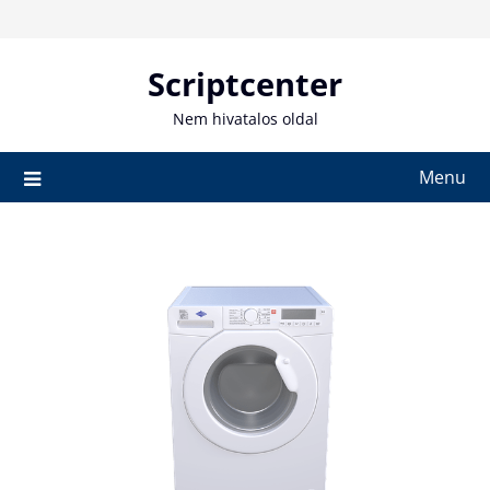
Skip
to
content
Scriptcenter
Nem hivatalos oldal
Menu