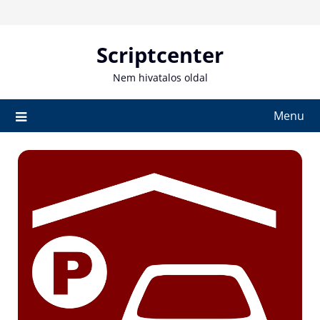
Skip
to
content
Scriptcenter
Nem hivatalos oldal
Menu