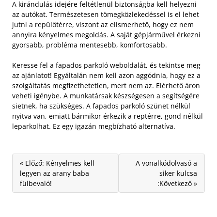
A kirándulás idejére feltétlenül biztonságba kell helyezni
az autókat. Természetesen tömegközlekedéssel is el lehet
jutni a repülőtérre, viszont az elismerhető, hogy ez nem
annyira kényelmes megoldás. A saját gépjárművel érkezni
gyorsabb, probléma mentesebb, komfortosabb.
Keresse fel a fapados parkoló weboldalát, és tekintse meg
az ajánlatot! Egyáltalán nem kell azon aggódnia, hogy ez a
szolgáltatás megfizethetetlen, mert nem az. Elérhető áron
veheti igénybe. A munkatársak készségesen a segítségére
sietnek, ha szükséges. A fapados parkoló szünet nélkül
nyitva van, emiatt bármikor érkezik a reptérre, gond nélkül
leparkolhat. Ez egy igazán megbízható alternatíva.
« Előző: Kényelmes kell
A vonalkódolvasó a
legyen az arany baba
siker kulcsa
fülbevaló!
:Következő »