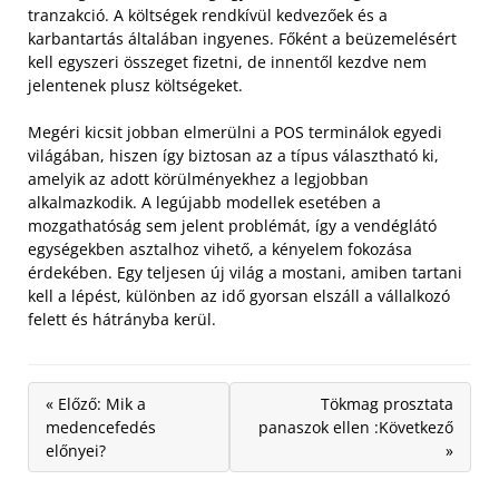
tranzakció. A költségek rendkívül kedvezőek és a
karbantartás általában ingyenes. Főként a beüzemelésért
kell egyszeri összeget fizetni, de innentől kezdve nem
jelentenek plusz költségeket.
Megéri kicsit jobban elmerülni a POS terminálok egyedi
világában, hiszen így biztosan az a típus választható ki,
amelyik az adott körülményekhez a legjobban
alkalmazkodik. A legújabb modellek esetében a
mozgathatóság sem jelent problémát, így a vendéglátó
egységekben asztalhoz vihető, a kényelem fokozása
érdekében. Egy teljesen új világ a mostani, amiben tartani
kell a lépést, különben az idő gyorsan elszáll a vállalkozó
felett és hátrányba kerül.
« Előző: Mik a
Tökmag prosztata
medencefedés
panaszok ellen :Következő
előnyei?
»