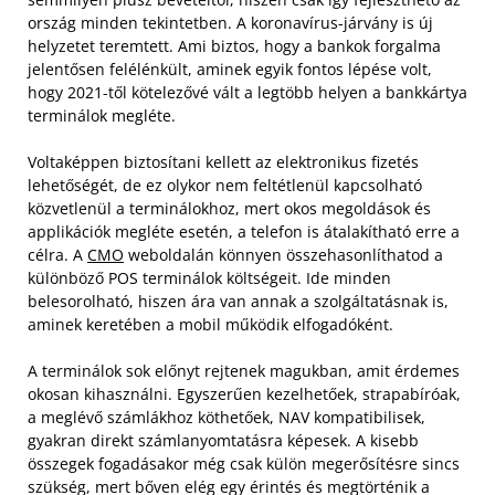
ország minden tekintetben. A koronavírus-járvány is új
helyzetet teremtett. Ami biztos, hogy a bankok forgalma
jelentősen felélénkült, aminek egyik fontos lépése volt,
hogy 2021-től kötelezővé vált a legtöbb helyen a bankkártya
terminálok megléte.
Voltaképpen biztosítani kellett az elektronikus fizetés
lehetőségét, de ez olykor nem feltétlenül kapcsolható
közvetlenül a terminálokhoz, mert okos megoldások és
applikációk megléte esetén, a telefon is átalakítható erre a
célra. A
CMO
weboldalán könnyen összehasonlíthatod a
különböző POS terminálok költségeit. Ide minden
belesorolható, hiszen ára van annak a szolgáltatásnak is,
aminek keretében a mobil működik elfogadóként.
A terminálok sok előnyt rejtenek magukban, amit érdemes
okosan kihasználni. Egyszerűen kezelhetőek, strapabíróak,
a meglévő számlákhoz köthetőek, NAV kompatibilisek,
gyakran direkt számlanyomtatásra képesek. A kisebb
összegek fogadásakor még csak külön megerősítésre sincs
szükség, mert bőven elég egy érintés és megtörténik a