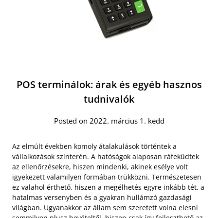
POS terminálok: árak és egyéb hasznos
tudnivalók
Posted on 2022. március 1. kedd
Az elmúlt években komoly átalakulások történtek a
vállalkozások színterén. A hatóságok alaposan ráfeküdtek
az ellenőrzésekre, hiszen mindenki, akinek esélye volt
igyekezett valamilyen formában trükközni. Természetesen
ez valahol érthető, hiszen a megélhetés egyre inkább tét, a
hatalmas versenyben és a gyakran hullámzó gazdasági
világban. Ugyanakkor az állam sem szeretett volna elesni
semmilyen plusz bevételtől, hiszen csak így fejleszthető az