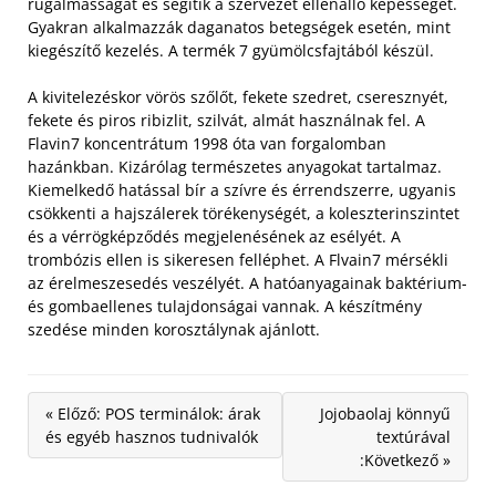
rugalmasságát és segítik a szervezet ellenálló képességét.
Gyakran alkalmazzák daganatos betegségek esetén, mint
kiegészítő kezelés. A termék 7 gyümölcsfajtából készül.
A kivitelezéskor vörös szőlőt, fekete szedret, cseresznyét,
fekete és piros ribizlit, szilvát, almát használnak fel. A
Flavin7 koncentrátum 1998 óta van forgalomban
hazánkban. Kizárólag természetes anyagokat tartalmaz.
Kiemelkedő hatással bír a szívre és érrendszerre, ugyanis
csökkenti a hajszálerek törékenységét, a koleszterinszintet
és a vérrögképződés megjelenésének az esélyét. A
trombózis ellen is sikeresen felléphet. A Flvain7 mérsékli
az érelmeszesedés veszélyét. A hatóanyagainak baktérium-
és gombaellenes tulajdonságai vannak. A készítmény
szedése minden korosztálynak ajánlott.
« Előző: POS terminálok: árak
Jojobaolaj könnyű
és egyéb hasznos tudnivalók
textúrával
:Következő »