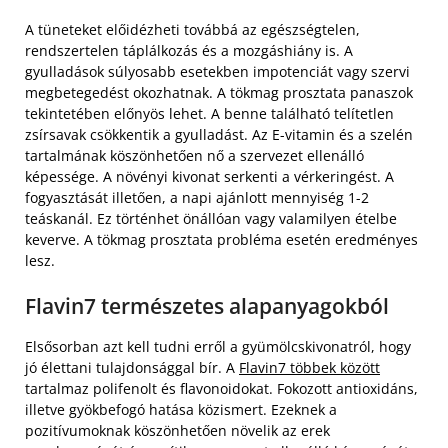
A tüneteket előidézheti továbbá az egészségtelen,
rendszertelen táplálkozás és a mozgáshiány is. A
gyulladások súlyosabb esetekben impotenciát vagy szervi
megbetegedést okozhatnak. A tökmag prosztata panaszok
tekintetében előnyös lehet. A benne található telítetlen
zsírsavak csökkentik a gyulladást. Az E-vitamin és a szelén
tartalmának köszönhetően nő a szervezet ellenálló
képessége. A növényi kivonat serkenti a vérkeringést. A
fogyasztását illetően, a napi ajánlott mennyiség 1-2
teáskanál. Ez történhet önállóan vagy valamilyen ételbe
keverve. A tökmag prosztata probléma esetén eredményes
lesz.
Flavin7 természetes alapanyagokból
Elsősorban azt kell tudni erről a gyümölcskivonatról, hogy
jó élettani tulajdonsággal bír. A
Flavin7 többek között
tartalmaz polifenolt és flavonoidokat. Fokozott antioxidáns,
illetve gyökbefogó hatása közismert. Ezeknek a
pozitívumoknak köszönhetően növelik az erek