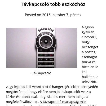
Távkapcsoló több eszközhöz
Posted on 2016. október 7. péntek
Nagyon
gyakran
előfordul,
hogy
becsenget
a postás,
csomagot
hozva és
hirtelen le
kell
Távkapcsoló
halkítani a
televíziót,
vagy lejjebb kell venni a Hi-fi hangerejét. Ekkor könnyedén
megtörténhet, hogy elsőre nem jó távkapcsolót vesz a
kézbe és utána csak idegeskedik, mert nem találja a
megfelelő változatot.
A távkapcsoló manapság már