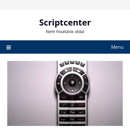
Skip
to
content
Scriptcenter
Nem hivatalos oldal
Menu