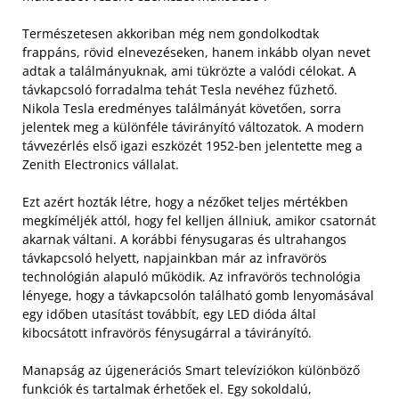
Természetesen akkoriban még nem gondolkodtak
frappáns, rövid elnevezéseken, hanem inkább olyan nevet
adtak a találmányuknak, ami tükrözte a valódi célokat. A
távkapcsoló forradalma tehát Tesla nevéhez fűzhető.
Nikola Tesla eredményes találmányát követően, sorra
jelentek meg a különféle távirányító változatok. A modern
távvezérlés első igazi eszközét 1952-ben jelentette meg a
Zenith Electronics vállalat.
Ezt azért hozták létre, hogy a nézőket teljes mértékben
megkíméljék attól, hogy fel kelljen állniuk, amikor csatornát
akarnak váltani. A korábbi fénysugaras és ultrahangos
távkapcsoló helyett, napjainkban már az infravörös
technológián alapuló működik. Az infravörös technológia
lényege, hogy a távkapcsolón található gomb lenyomásával
egy időben utasítást továbbít, egy LED dióda által
kibocsátott infravörös fénysugárral a távirányító.
Manapság az újgenerációs Smart televíziókon különböző
funkciók és tartalmak érhetőek el. Egy sokoldalú,