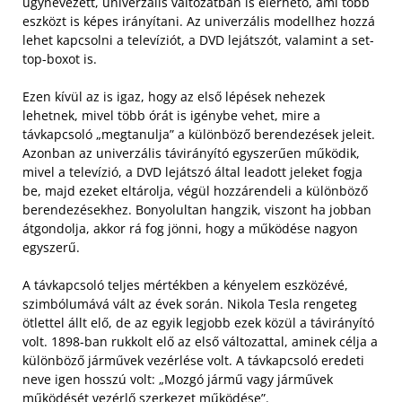
úgynevezett, univerzális változatban is elérhető, ami több
eszközt is képes irányítani. Az univerzális modellhez hozzá
lehet kapcsolni a televíziót, a DVD lejátszót, valamint a set-
top-boxot is.
Ezen kívül az is igaz, hogy az első lépések nehezek
lehetnek, mivel több órát is igénybe vehet, mire a
távkapcsoló „megtanulja” a különböző berendezések jeleit.
Azonban az univerzális távirányító egyszerűen működik,
mivel a televízió, a DVD lejátszó által leadott jeleket fogja
be, majd ezeket eltárolja, végül hozzárendeli a különböző
berendezésekhez. Bonyolultan hangzik, viszont ha jobban
átgondolja, akkor rá fog jönni, hogy a működése nagyon
egyszerű.
A távkapcsoló teljes mértékben a kényelem eszközévé,
szimbólumává vált az évek során. Nikola Tesla rengeteg
ötlettel állt elő, de az egyik legjobb ezek közül a távirányító
volt. 1898-ban rukkolt elő az első változattal, aminek célja a
különböző járművek vezérlése volt. A távkapcsoló eredeti
neve igen hosszú volt: „Mozgó jármű vagy járművek
működését vezérlő szerkezet működése”.