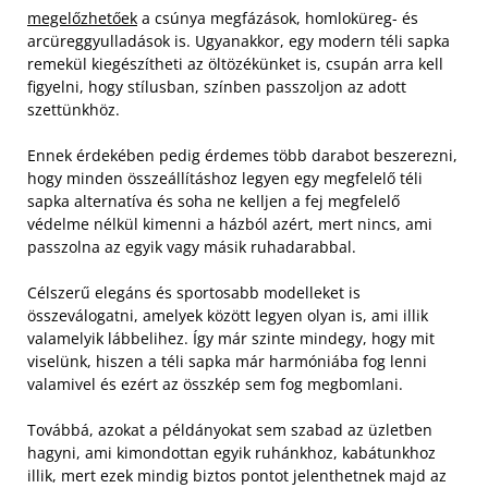
megelőzhetőek
a csúnya megfázások, homloküreg- és
arcüreggyulladások is. Ugyanakkor, egy modern téli sapka
remekül kiegészítheti az öltözékünket is, csupán arra kell
figyelni, hogy stílusban, színben passzoljon az adott
szettünkhöz.
Ennek érdekében pedig érdemes több darabot beszerezni,
hogy minden összeállításhoz legyen egy megfelelő téli
sapka alternatíva és soha ne kelljen a fej megfelelő
védelme nélkül kimenni a házból azért, mert nincs, ami
passzolna az egyik vagy másik ruhadarabbal.
Célszerű elegáns és sportosabb modelleket is
összeválogatni, amelyek között legyen olyan is, ami illik
valamelyik lábbelihez. Így már szinte mindegy, hogy mit
viselünk, hiszen a téli sapka már harmóniába fog lenni
valamivel és ezért az összkép sem fog megbomlani.
Továbbá, azokat a példányokat sem szabad az üzletben
hagyni, ami kimondottan egyik ruhánkhoz, kabátunkhoz
illik, mert ezek mindig biztos pontot jelenthetnek majd az