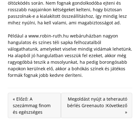
öltözködés során. Nem fognak gondolkodóba ejteni és
rosszabb napjainkon kétségeket kelteni, hogy biztosan
passzolnak-e a kialakított összeállításhoz, így mindig lesz
mihez nyúlni, ha kell valami, ami magabiztosságot ad.
Például a www.robin-ruth.hu webáruházban nagyon
hangulatos és színes téli sapka felhozatalból
válogathatunk, amelyeket viselve mindig vidámak lehetünk.
Ha alapból jó hangulatban vesszük fel ezeket, akkor még
ragyogóbbá teszik a mosolyunkat, ha pedig borongósabb
napokon kerülnek elő, akkor a bohókás színek és játékos
formák fognak jobb kedvre deríteni.
« Előző: A
Megoldást nyújt a teherautó
szezámmag finom
bérlés Greenauto :Következő
és egészséges
»