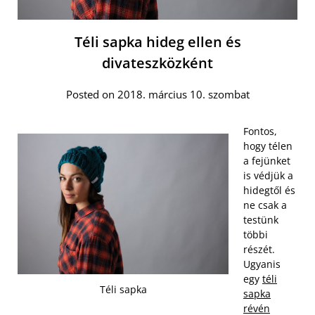
Téli sapka hideg ellen és
divateszközként
Posted on 2018. március 10. szombat
Fontos,
hogy télen
a fejünket
is védjük a
hidegtől és
ne csak a
testünk
többi
részét.
Ugyanis
egy
téli
Téli sapka
sapka
révén