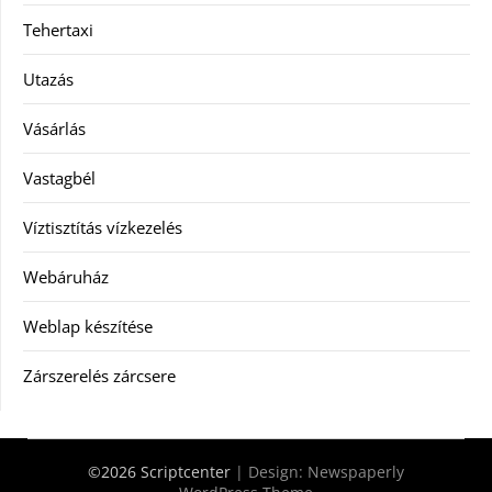
Tehertaxi
Utazás
Vásárlás
Vastagbél
Víztisztítás vízkezelés
Webáruház
Weblap készítése
Zárszerelés zárcsere
©2026 Scriptcenter
| Design:
Newspaperly