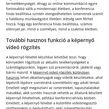
termelékenységet. Ahogy az online kommunikáció egyre
fontosabbá válik a mindennapi életben, a konferencia
hívás beállítása szintén elengedhetetlen ismeretnek számít
a hatékony munkavégzést illetően. Kétség sem férhet
hozzá, hogy egy konferencia hívás beállítása, számos
előnnyel jár, mind a személyes, mind a szakmai életben.
További hasznos funkció a képernyő
videó rögzítés
A képernyő felvétel készítése lehetővé teszi, hogy
könnyedén rögzítsük az aktuális tevékenységeket a
számítógépünkön, legyen szó prezentációról, játékról vagy
bármi másról. A
képernyő videó rögzítés különösen
hasznos
lehet oktatóanyagok vagy videók készítésekor, ahol
lépésről-lépésre szeretnénk szemléltetni egy adott témát.
Emellett segít megosztani az ismereteket, tapasztalatokat
másokkal, akik szintén hasznát vehetik az általunk készített
képernyő felvételnek, például konferenciahívás közben.
Emellett, a képernyő felvétel a különféle videómegosztó
platformokon is bemutatható, akár ismeretterjesztés