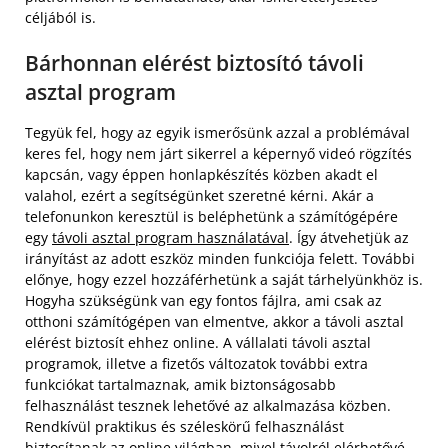
céljából is.
Bárhonnan elérést biztosító távoli
asztal program
Tegyük fel, hogy az egyik ismerősünk azzal a problémával
keres fel, hogy nem járt sikerrel a képernyő videó rögzítés
kapcsán, vagy éppen honlapkészítés közben akadt el
valahol, ezért a segítségünket szeretné kérni. Akár a
telefonunkon keresztül is beléphetünk a számítógépére
egy
távoli asztal program használatával
. Így átvehetjük az
irányítást az adott eszköz minden funkciója felett. További
előnye, hogy ezzel hozzáférhetünk a saját tárhelyünkhöz is.
Hogyha szükségünk van egy fontos fájlra, ami csak az
otthoni számítógépen van elmentve, akkor a távoli asztal
elérést biztosít ehhez online. A vállalati távoli asztal
programok, illetve a fizetős változatok további extra
funkciókat tartalmaznak, amik biztonságosabb
felhasználást tesznek lehetővé az alkalmazása közben.
Rendkívül praktikus és széleskörű felhasználást
biztosítanak az online világban, mivel távolról elérhetővé