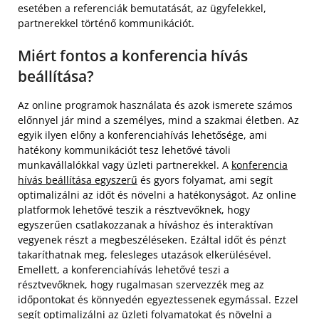
esetében a referenciák bemutatását, az ügyfelekkel,
partnerekkel történő kommunikációt.
Miért fontos a konferencia hívás
beállítása?
Az online programok használata és azok ismerete számos
előnnyel jár mind a személyes, mind a szakmai életben. Az
egyik ilyen előny a konferenciahívás lehetősége, ami
hatékony kommunikációt tesz lehetővé távoli
munkavállalókkal vagy üzleti partnerekkel. A
konferencia
hívás beállítása egyszerű
és gyors folyamat, ami segít
optimalizálni az időt és növelni a hatékonyságot. Az online
platformok lehetővé teszik a résztvevőknek, hogy
egyszerűen csatlakozzanak a híváshoz és interaktívan
vegyenek részt a megbeszéléseken. Ezáltal időt és pénzt
takaríthatnak meg, felesleges utazások elkerülésével.
Emellett, a konferenciahívás lehetővé teszi a
résztvevőknek, hogy rugalmasan szervezzék meg az
időpontokat és könnyedén egyeztessenek egymással. Ezzel
segít optimalizálni az üzleti folyamatokat és növelni a