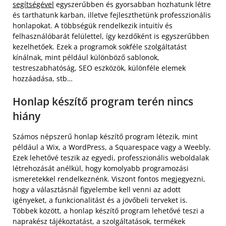
segítségével
egyszerűbben és gyorsabban hozhatunk létre
és tarthatunk karban, illetve fejleszthetünk professzionális
honlapokat. A többségük rendelkezik intuitív és
felhasználóbarát felülettel, így kezdőként is egyszerűbben
kezelhetőek. Ezek a programok sokféle szolgáltatást
kínálnak, mint például különböző sablonok,
testreszabhatóság, SEO eszközök, különféle elemek
hozzáadása, stb…
Honlap készítő program terén nincs
hiány
Számos népszerű honlap készítő program létezik, mint
például a Wix, a WordPress, a Squarespace vagy a Weebly.
Ezek lehetővé teszik az egyedi, professzionális weboldalak
létrehozását anélkül, hogy komolyabb programozási
ismeretekkel rendelkeznénk. Viszont fontos megjegyezni,
hogy a választásnál figyelembe kell venni az adott
igényeket, a funkcionalitást és a jövőbeli terveket is.
Többek között, a honlap készítő program lehetővé teszi a
naprakész tájékoztatást, a szolgáltatások, termékek